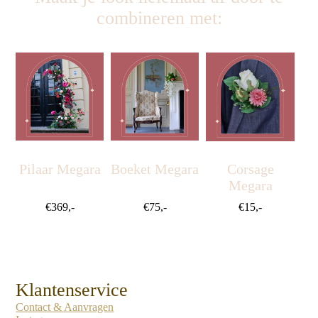
combineren met:
Pilaar Megara
Boeket Megara
Corsage
Megara
€369,-
€75,-
€15,-
Klantenservice
Contact & Aanvragen