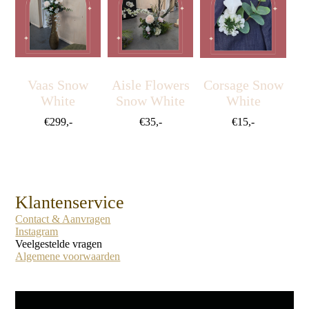
Vaas Snow
Aisle Flowers
Corsage Snow
White
Snow White
White
€299,-
€35,-
€15,-
Klantenservice
Contact & Aanvragen
Instagram
Veelgestelde vragen
Algemene voorwaarden